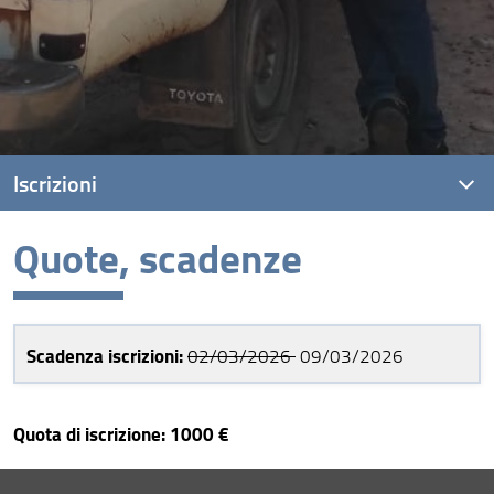
Iscrizioni
Quote, scadenze
Titoli di accesso e modalità di iscrizione
Quote, scadenze
Scadenza iscrizioni:
02/03/2026
09/03/2026
Quota di iscrizione: 1000 €
Condividi