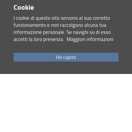
Cookie
ultimo aggiornamento
I cookie di questo sito servono al suo corretto
02.03.2026
funzionamento e non raccolgono alcuna tua
informazione personale. Se navighi su di esso
accetti la loro presenza.
Maggiori informazioni
Mappa del sito
RSS feed
Ho capito
Privacy
Note Legali
Accessibilità e usabilità
Monitoraggio
Area personale